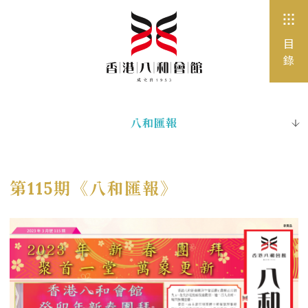
目
錄
八和匯報
全部
八和公告
第115期《八和匯報》
活動
媒體報道
工作機會
招標