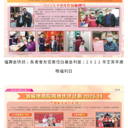
福壽金快訊；長者會友受惠任白基金利是；2 0 2 2 年壬寅年歲
晚福利日