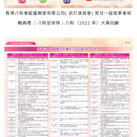
香港八和會館鑾輿堂有限公司( 武打演員會) 第廿一屆理事會就
職典禮 ；八和足球隊；八和（2022 年）大事回顧