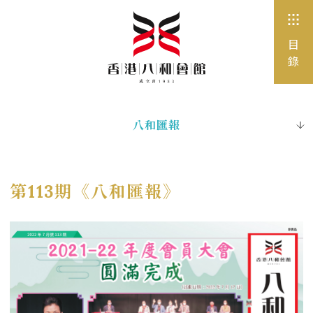
目
錄
八和匯報
全部
八和公告
第113期《八和匯報》
活動
媒體報道
工作機會
招標