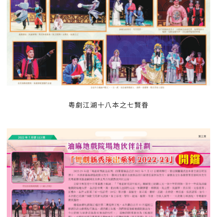
粵劇江湖十八本之七賢眷