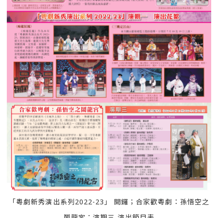
「粵劇新秀演出系列2022-23」 開鑼；合家歡粵劇：孫悟空之
鬧龍宮；演期三 演出節目表