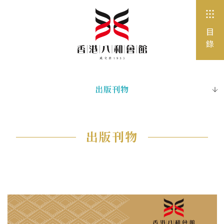
目
錄
出版刊物
八和頻道
電子書
出版刊物
圖片珍藏
網站連結