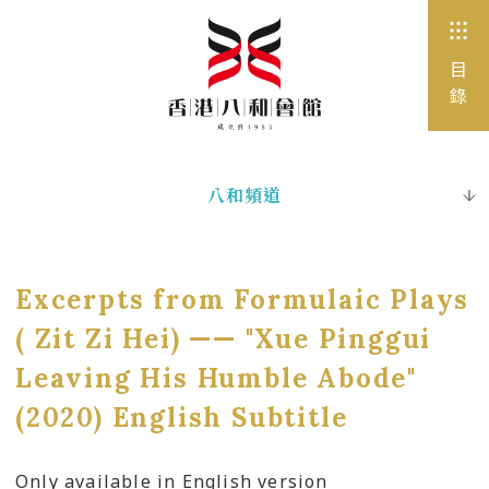
目
錄
八和頻道
出版刊物
電子書
Excerpts from Formulaic Plays
圖片珍藏
( Zit Zi Hei) —— "Xue Pinggui
Leaving His Humble Abode"
網站連結
(2020) English Subtitle
Only available in English version