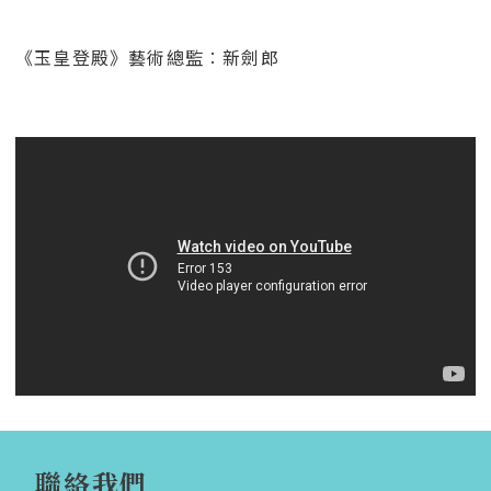
《玉皇登殿》藝術總監︰新劍郎
聯絡我們