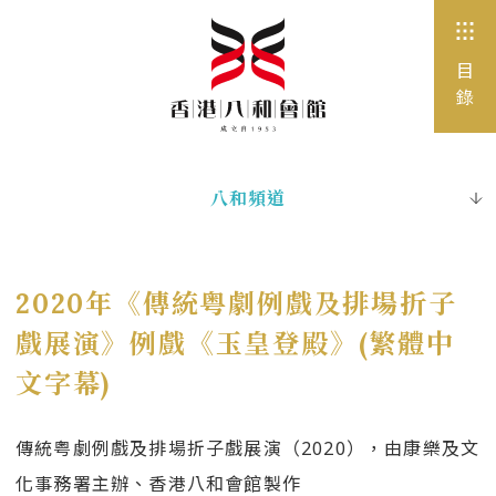
目
錄
八和頻道
出版刊物
電子書
2020年《傳統粤劇例戲及排場折子
圖片珍藏
戲展演》例戲《玉皇登殿》(繁體中
文字幕)
網站連結
傳統粤劇例戲及排場折子戲展演（2020），由康樂及文
化事務署主辦、香港八和會館製作