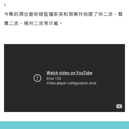
\
今集的兩位藝術總監羅家英和鄧美玲挑選了快二流、鴛
鴦二流、楊州二流等示範。