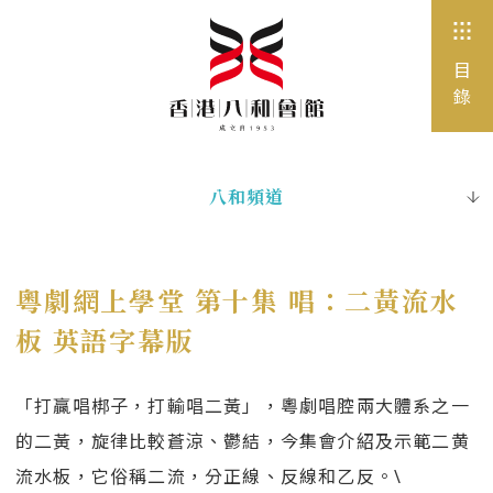
目
錄
八和頻道
出版刊物
電子書
粵劇網上學堂 第十集 唱：二黃流水
圖片珍藏
板 英語字幕版
網站連結
「打贏唱梆子，打輸唱二黃」，粵劇唱腔兩大體系之一
的二黃，旋律比較蒼涼、鬱結，今集會介紹及示範二黄
流水板，它俗稱二流，分正線、反線和乙反。\