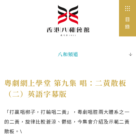
目
錄
八和頻道
出版刊物
電子書
粵劇網上學堂 第九集 唱：二黃散板
圖片珍藏
（二）英語字幕版
網站連結
「打贏唱梆子，打輸唱二黃」，粵劇唱腔兩大體系之一
的二黃，旋律比較蒼涼、鬱結，今集會介紹及示範二黃
散板。\