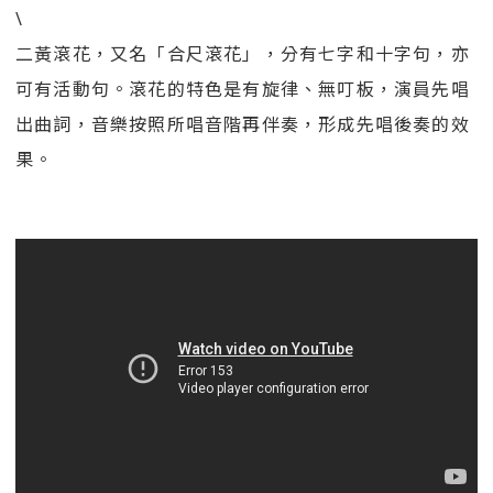
\
二黃滾花，又名「合尺滾花」，分有七字和十字句，亦
可有活動句。滾花的特色是有旋律、無叮板，演員先唱
出曲詞，音樂按照所唱音階再伴奏，形成先唱後奏的效
果。