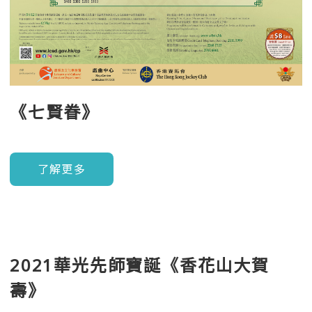
《七賢眷》
了解更多
2021華光先師寶誕《香花山大賀
壽》