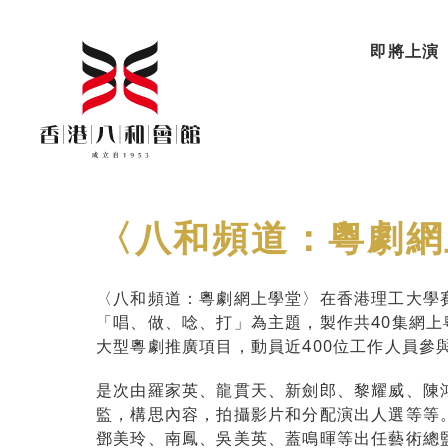
即將上演
〈八和頻道：粵劇網
〈八和頻道：粵劇網上學堂〉在香港理工大學
「唱、做、唸、打」為主題，製作共40集網
大型粵劇推廣項目，動員近400位工作人員參
是次由羅家英、龍貫天、新劍郎、黎耀威、陳
監，構思內容，拍攝影片和分配演出人選等等
鄧美玲、南鳳、吳美英、蓋鳴暉等出任藝術總