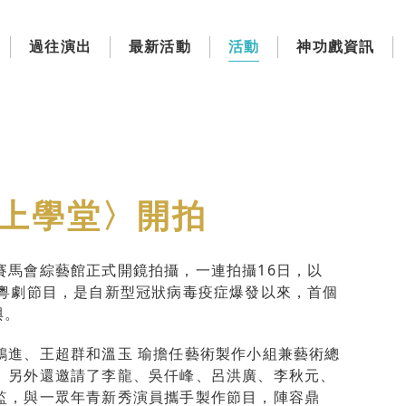
過往演出
最新活動
活動
神功戲資訊
上學堂〉開拍
賽馬會綜藝館正式開鏡拍攝，一連拍攝16日，以
上粵劇節目，是自新型冠狀病毒疫症爆發以來，首個
與。
鴻進、王超群和溫玉 瑜擔任藝術製作小組兼藝術總
。另外還邀請了李龍、吳仟峰、呂洪廣、李秋元、
監，與一眾年青新秀演員攜手製作節目，陣容鼎