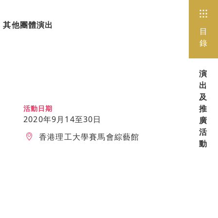
其他團體演出
目
錄
演
出
及
活動日期
推
2020年9月14至30日
廣
活
香港理工大學賽馬會綜藝館
動