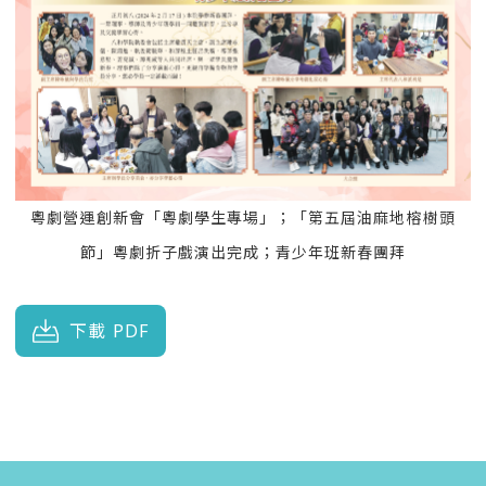
粵劇營運創新會「粵劇學生專場」；「第五屆油麻地榕樹頭
節」粵劇折子戲演出完成；青少年班新春團拜
下載 PDF