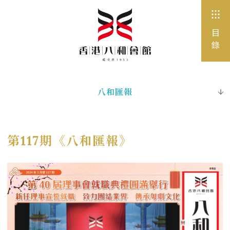
目
錄
八和匯報
全部
八和公告
第117期《八和匯報》
活動
媒體報道
工作機會
招標