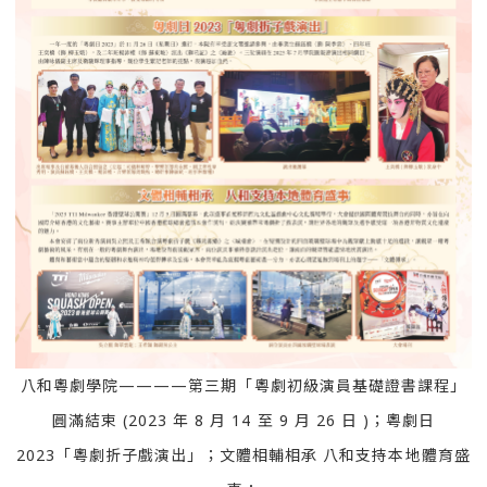
八和粵劇學院————第三期「粵劇初級演員基礎證書課程」
圓滿結束 (2023 年 8 月 14 至 9 月 26 日 )；粵劇日
2023「粵劇折子戲演出」；文體相輔相承 八和支持本地體育盛