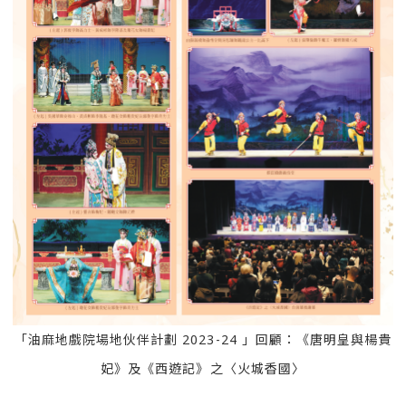
「油麻地戲院場地伙伴計劃 2023-24 」回顧：《唐明皇與楊貴
妃》及《西遊記》之〈火城香國〉