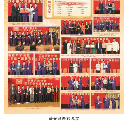
華光誕聯歡晚宴