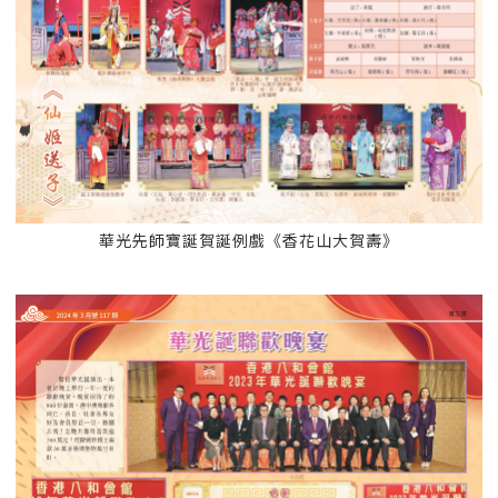
華光先師寶誕賀誕例戲《香花山大賀壽》