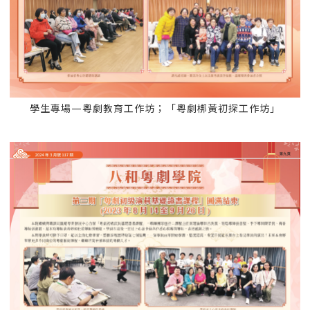
學生專場—粵劇教育工作坊；「粵劇梆黃初探工作坊」