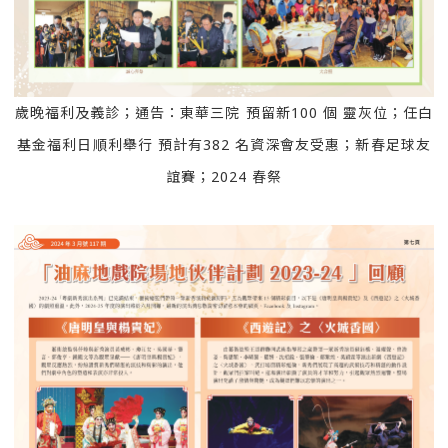
歲晚福利及義診；通告：東華三院 預留新100 個 靈灰位；任白
基金福利日順利舉行 預計有382 名資深會友受惠；新春足球友
誼賽；2024 春祭