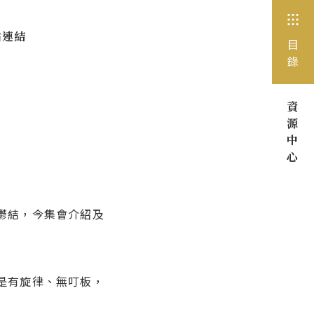
站連結
目
錄
資
源
中
心
鬱結，今集會介紹及
是有旋律、無叮板，