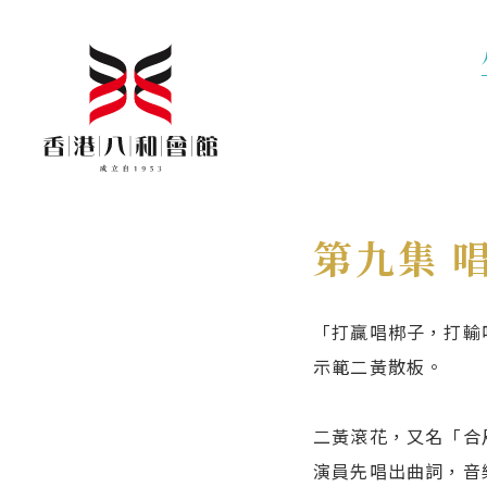
第九集 
「打贏唱梆子，打輸
示範二黃散板。
二黃滾花，又名「合
演員先唱出曲詞，音