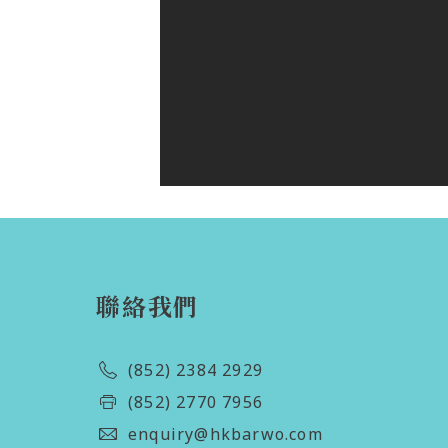
聯絡我們
(852) 2384 2929
(852) 2770 7956
enquiry@hkbarwo.com