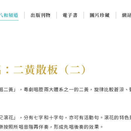
八和頻道
出版刊物
電子書
圖片珍藏
網
唱：二黃散板（二）
唱二黃」，粵劇唱腔兩大體系之一的二黃，旋律比較蒼涼、
尺滾花」，分有七字和十字句，亦可有活動句。滾花的特色
樂按照所唱音階再伴奏，形成先唱後奏的效果。