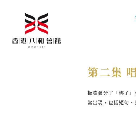
第二集 
板腔體分了「梆子」
常岀現，包括短句、