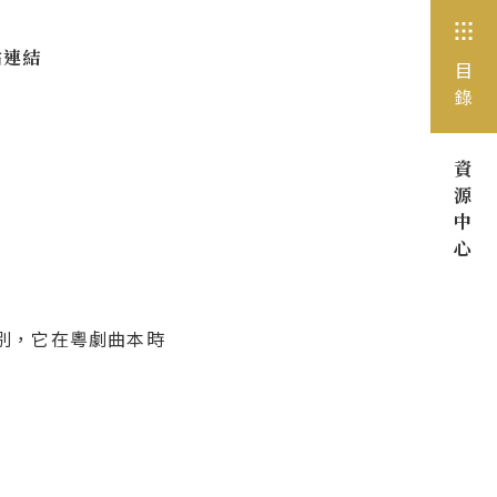
站連結
目
錄
資
源
中
心
別，它在粵劇曲本時