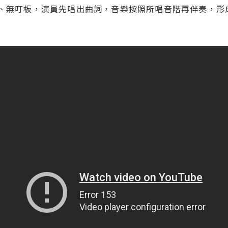
、無叮板，演員先唱出曲詞，音樂按照所唱音階再伴奏，形