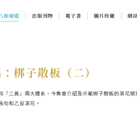
八和頻道
出版刊物
電子書
圖片珍藏
網
唱：梆子散板（二）
和「二黃」兩大體系，今集會介紹及示範梆子散板的滾花類
長句和乙反滾花。