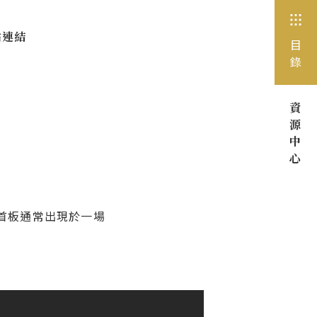
站連結
目
錄
資
源
中
心
首板通常出現於一場