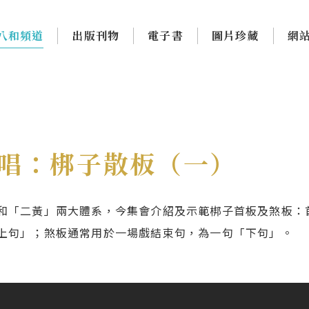
八和頻道
出版刊物
電子書
圖片珍藏
網
唱：梆子散板（一）
和「二黃」兩大體系，今集會介紹及示範梆子首板及煞板：
上句」；煞板通常用於一場戲結束句，為一句「下句」。