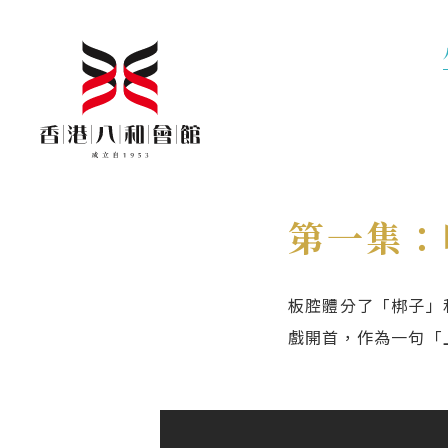
第一集：
板腔體分了「梆子」
戲開首，作為一句「