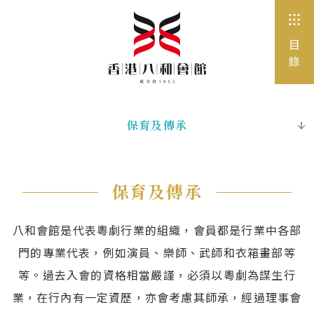
目
錄
保育及傳承
八和會館
歷年大事表
保育及傳承
組織架構
八和會館是代表粵劇行業的組織，會員都是行業中各部
屬會、子機構
門的專業代表，例如演員、樂師、武師和衣箱畫部等
等。過去入會的資格相當嚴謹，必須以粵劇為謀生行
業，在行內有一定資歷，亦會考慮其師承，經過理事會