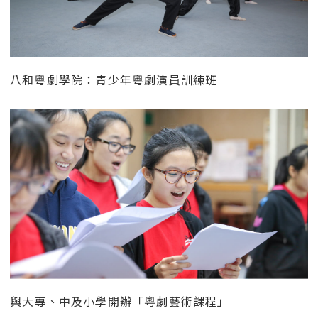
八和粵劇學院：青少年粵劇演員訓練班
與大專、中及小學開辦「粵劇藝術課程」