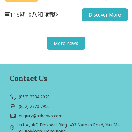
第119期《八和匯報》
Discover More
More news
Contact Us
(852) 2384 2929
(852) 2770 7956
enquiry@hkbarwo.com
Unit A., 4/F, Prospect Bldg, 493 Nathan Road, Yau Ma
Tei, Kowloon, Hong Kong