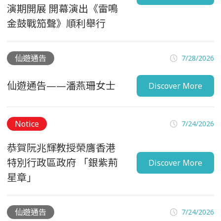
演期開展 開幕演出《雷鳴
仙遊通告
金鼓戰笳聲》順利舉行
仙遊通告
7/28/2026
仙遊通告——潘燕珊女士
Discover More
Notice
7/24/2026
恭賀阮兆輝教授榮膺香港
特別行政區政府 「銀紫荊
Discover More
星章」
仙遊通告
7/24/2026